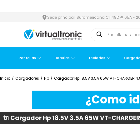
 METROPOLITANA
PAGO CONTRA ENTREGA,
EN MEDELLÍN Y ÁREA
Sede principal: Suramericana Cll 48D # 65A - 20
Pantallas
Baterías
Teclados
Cargado
Inicio
/
Cargadores
/
Hp
/
Cargador Hp 18.5V 3.5A 65W VT-CHARGER 4.8
¿Como ide
🔌 Cargador Hp 18.5V 3.5A 65W VT-CHARGER 