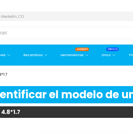
 METROPOLITANA
PAGO CONTRA ENTREGA,
EN MEDELLÍN Y ÁREA 
 Medellín, CO
JAKEMY
ORICO
res
Recambios
Herramientas
Orico
Th
*1.7
ntificar el modelo de un
4.8*1.7