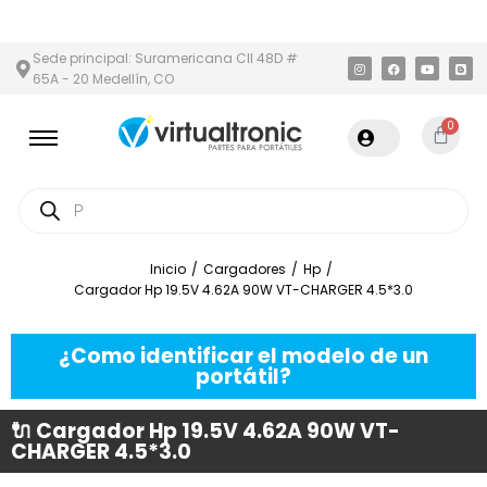
Y ÁREA METROPOLITANA
PAGO CONTRA ENTREGA,
EN MEDELLÍN Y
Sede principal: Suramericana Cll 48D #
65A - 20 Medellín, CO
0
Inicio
/
Cargadores
/
Hp
/
Cargador Hp 19.5V 4.62A 90W VT-CHARGER 4.5*3.0
¿Como identificar el modelo de un
portátil?
🔌 Cargador Hp 19.5V 4.62A 90W VT-
CHARGER 4.5*3.0