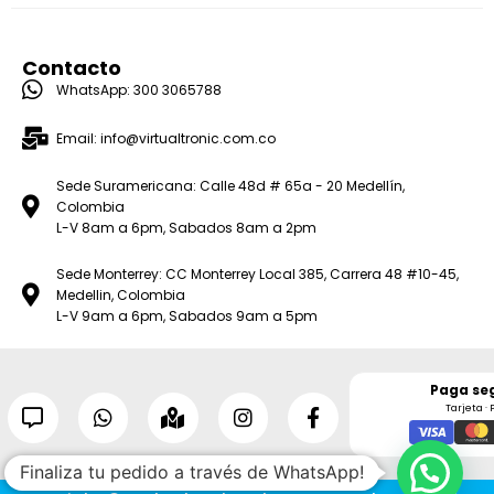
Contacto
WhatsApp: 300 3065788
Email: info@virtualtronic.com.co
Sede Suramericana: Calle 48d # 65a - 20 Medellín,
Colombia
L-V 8am a 6pm, Sabados 8am a 2pm
Sede Monterrey: CC Monterrey Local 385, Carrera 48 #10-45,
Medellin, Colombia
L-V 9am a 6pm, Sabados 9am a 5pm
Paga se
Tarjeta · 
Finaliza tu pedido a través de WhatsApp!