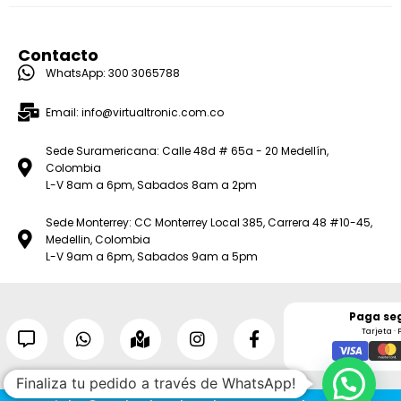
Contacto
WhatsApp: 300 3065788
Email: info@virtualtronic.com.co
Sede Suramericana: Calle 48d # 65a - 20 Medellín,
Colombia
L-V 8am a 6pm, Sabados 8am a 2pm
Sede Monterrey: CC Monterrey Local 385, Carrera 48 #10-45,
Medellin, Colombia
L-V 9am a 6pm, Sabados 9am a 5pm
Paga se
Tarjeta · 
Finaliza tu pedido a través de WhatsApp!