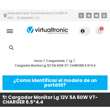
Y ÁREA METROPOLITANA
PAGO CONTRA ENTREGA,
EN MEDELLÍN 
Sede principal: Suramericana Cll 48D #
65A - 20 Medellín, CO
0
Inicio
/
Cargadores
/
Lg
/
Cargador Monitor Lg 12V 5A 60W VT-CHARGER 6.5*4.4
¿Como identificar el modelo de un
portátil?
🔌 Cargador Monitor Lg 12V 5A 60W VT-
CHARGER 6.5*4.4