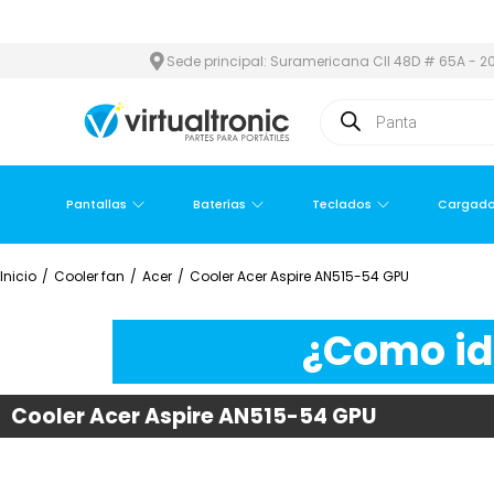
 ÁREA METROPOLITANA
PAGO CONTRA ENTREGA,
EN MEDELLÍN Y
Sede principal: Suramericana Cll 48D # 65A - 20
Pantallas
Baterías
Teclados
Cargado
Inicio
/
Cooler fan
/
Acer
/
Cooler Acer Aspire AN515-54 GPU
¿Como ide
Cooler Acer Aspire AN515-54 GPU