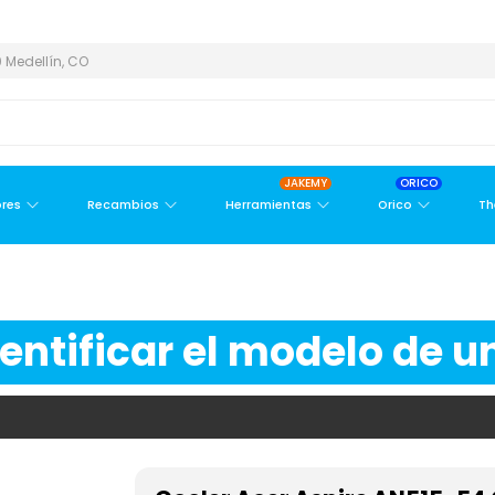
 ÁREA METROPOLITANA
PAGO CONTRA ENTREGA,
EN MEDELLÍN Y
 Medellín, CO
JAKEMY
ORICO
res
Recambios
Herramientas
Orico
Th
ntificar el modelo de un