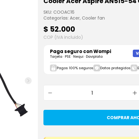
Cooler Acer Aspire AN515-54
SKU:
COOAC16
Categorías:
Acer
,
Cooler fan
$
52.000
COP (IVA incluido)
Paga seguro con
Wompi
Tarjeta · PSE · Nequi · Daviplata
Pagos 100% seguros
Datos protegidos
COMPRAR AH