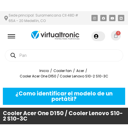
N Y ÁREA METROPOLITANA
PAGO CONTRA ENTREGA,
EN MEDELLÍ
Sede principal: Suramericana Cll 48D #
65A - 20 Medellín, CO
0
Inicio
/
Cooler fan
/
Acer
/
Cooler Acer One D150 / Cooler Lenovo S10-2 S10-3C
¿Como identificar el modelo de un
portátil?
Cooler Acer One D150 / Cooler Lenovo S10-
2 S10-3C