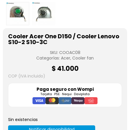
Cooler Acer One D150 / Cooler Lenovo
S10-2 S10-3C
SKU:
COOAC08
Categorías:
Acer
,
Cooler fan
$
41.000
COP (IVA incluido)
Paga seguro con
Wompi
Tarjeta · PSE · Nequi · Daviplata
Sin existencias
Notificar disponibilidad