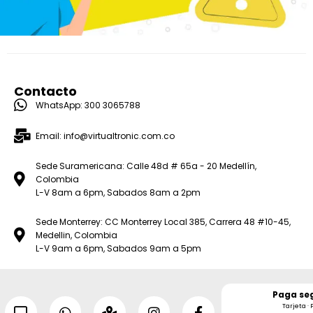
Contacto
WhatsApp: 300 3065788
Email: info@virtualtronic.com.co
Sede Suramericana: Calle 48d # 65a - 20 Medellín,
Colombia
L-V 8am a 6pm, Sabados 8am a 2pm
Sede Monterrey: CC Monterrey Local 385, Carrera 48 #10-45,
Medellin, Colombia
L-V 9am a 6pm, Sabados 9am a 5pm
Paga se
Tarjeta · 