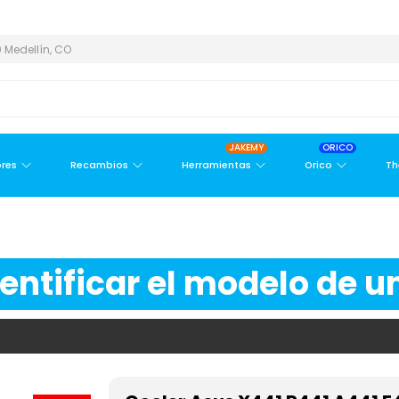
 ÁREA METROPOLITANA
PAGO CONTRA ENTREGA,
EN MEDELLÍN Y
 Medellín, CO
JAKEMY
ORICO
res
Recambios
Herramientas
Orico
Th
ntificar el modelo de un