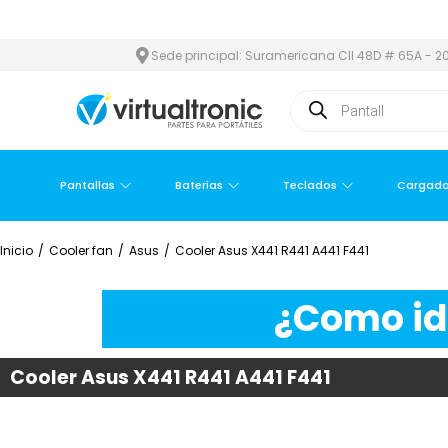
 ÁREA METROPOLITANA
PAGO CONTRA ENTREGA,
EN MEDELLÍN Y
Sede principal: Suramericana Cll 48D # 65A - 20
Pantallas
Baterías
Teclados
Cargado
Inicio
/
Cooler fan
/
Asus
/
Cooler Asus X441 R441 A441 F441
¿Como ide
Cooler Asus X441 R441 A441 F441