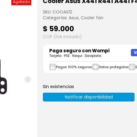
Cooler Asus X441 R441 A441 F
Agotado
SKU:
COOAS12
Categorías:
Asus
,
Cooler fan
$
59.000
COP (IVA incluido)
Paga seguro con
Wompi
Tarjeta · PSE · Nequi · Daviplata
Pagos 100% seguros
Datos protegidos
Sin existencias
Notificar disponibilidad