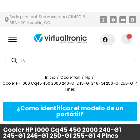
 Y ÁREA METROPOLITANA
PAGO CONTRA ENTREGA,
EN MEDELLÍN
Sede principal: Suramericana Cll 48D #
65A - 20 Medellín, CO
0
Inicio
/
Cooler fan
/
Hp
/
Cooler HP 1000 Cq45 450 2000 240-G1 245-G1 246-G1 250-G1 255-G1 4
Pines
¿Como identificar el modelo de un
portátil?
Cooler HP 1000 Cq45 450 2000 240-G1
245-G1 246-G1 250-G1 255-G1 4 Pines