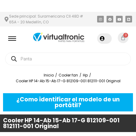
N Y ÁREA METROPOLITANA
PAGO CONTRA ENTREGA,
EN MEDELLÍ
Sede principal: Suramericana Cll 48D #
65A - 20 Medellín, CO
0
Inicio
/
Cooler fan
/
Hp
/
Cooler HP 14-Ab 15-Ab 17-G 812109-001 812111-001 Original
¿Como identificar el modelo de un
portátil?
Cooler HP 14-Ab 15-Ab 17-G 812109-001
812111-001 Original