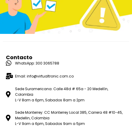
Contacto
WhatsApp: 300 3065788
Email: info@virtualtronic.com.co
Sede Suramericana: Calle 48d # 65a - 20 Medellín,
Colombia
L-V 8am a 6pm, Sabados 8am a 2pm
Sede Monterrey: CC Monterrey Local 385, Carrera 48 #10-45,
Medellin, Colombia
L-V 9am a 6pm, Sabados 9am a 5pm