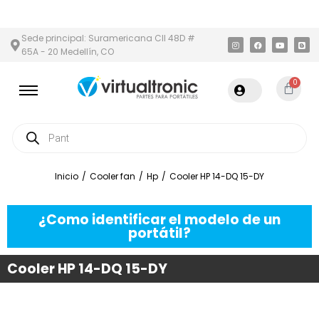
 Y ÁREA METROPOLITANA
PAGO CONTRA ENTREGA,
EN MEDELLÍN
Sede principal: Suramericana Cll 48D #
65A - 20 Medellín, CO
0
Inicio
/
Cooler fan
/
Hp
/
Cooler HP 14-DQ 15-DY
¿Como identificar el modelo de un
portátil?
Cooler HP 14-DQ 15-DY