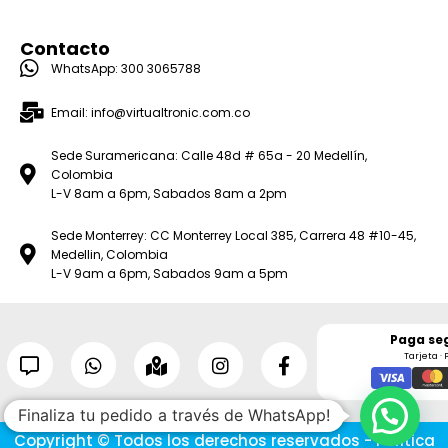
Contacto
WhatsApp: 300 3065788
Email: info@virtualtronic.com.co
Sede Suramericana: Calle 48d # 65a - 20 Medellín,
Colombia
L-V 8am a 6pm, Sabados 8am a 2pm
Sede Monterrey: CC Monterrey Local 385, Carrera 48 #10-45,
Medellin, Colombia
L-V 9am a 6pm, Sabados 9am a 5pm
Paga se
Tarjeta · 
Finaliza tu pedido a través de WhatsApp!
Copyright © Todos los derechos reservados - Política