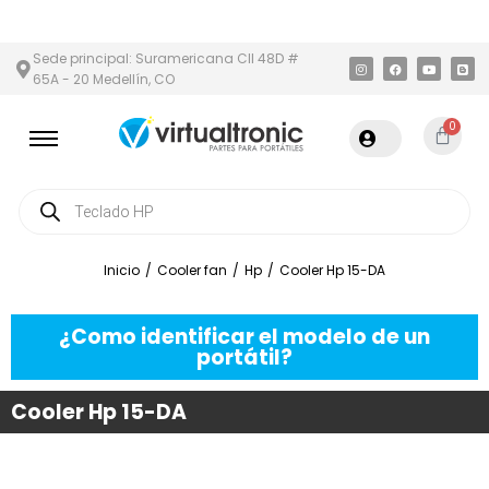
EA METROPOLITANA
PAGO CONTRA ENTREGA,
EN MEDELLÍN Y ÁRE
Sede principal: Suramericana Cll 48D #
65A - 20 Medellín, CO
0
Inicio
/
Cooler fan
/
Hp
/
Cooler Hp 15-DA
¿Como identificar el modelo de un
portátil?
Cooler Hp 15-DA