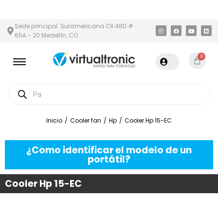
Y ÁREA METROPOLITANA
PAGO CONTRA ENTREGA,
EN MEDELLÍN 
Sede principal: Suramericana Cll 48D #
65A - 20 Medellín, CO
0
Inicio
/
Cooler fan
/
Hp
/
Cooler Hp 15-EC
¿Como identificar el modelo de un
portátil?
Cooler Hp 15-EC