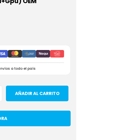
pu+Gpu) OEM
Envíos a todo el país
AÑADIR AL CARRITO
ORA