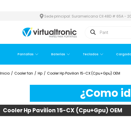
 ÁREA METROPOLITANA
PAGO CONTRA ENTREGA,
EN MEDELLÍN Y
Sede principal: Suramericana Cll 48D # 65A - 20
Pantallas
Baterías
Teclados
Cargado
Inicio
/
Cooler fan
/
Hp
/
Cooler Hp Pavilion 15-CX (Cpu+Gpu) OEM
¿Como ide
Cooler Hp Pavilion 15-CX (Cpu+Gpu) OEM