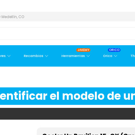
 ÁREA METROPOLITANA
PAGO CONTRA ENTREGA,
EN MEDELLÍN Y
 Medellín, CO
JAKEMY
ORICO
res
Recambios
Herramientas
Orico
Th
ntificar el modelo de un