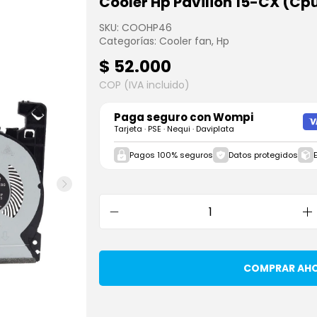
Cooler Hp Pavilion 15-CX (C
SKU:
COOHP46
Categorías:
Cooler fan
,
Hp
$
52.000
COP (IVA incluido)
Paga seguro con
Wompi
Tarjeta · PSE · Nequi · Daviplata
Pagos 100% seguros
Datos protegidos
COMPRAR AH