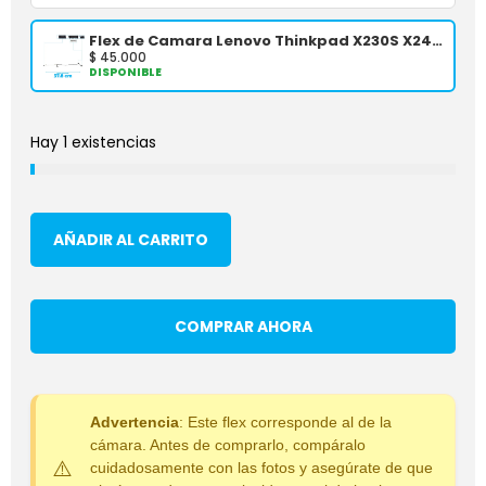
Flex de Camara Lenovo Thinkpad X230S X240 X240S X240i X250 X260 X270
$
45.000
DISPONIBLE
Hay 1 existencias
AÑADIR AL CARRITO
COMPRAR AHORA
Advertencia
: Este flex corresponde al de la
cámara. Antes de comprarlo, compáralo
cuidadosamente con las fotos y asegúrate de que