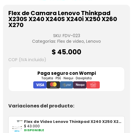
Flex de Camara Lenovo Thinkpad
X230S X240 X240S X240i X250 X260
X270
SKU:
FDV-023
Categorías:
Flex de video
,
Lenovo
$
45.000
COP (IVA incluido)
Paga seguro con
Wompi
Tarjeta · PSE · Nequi · Daviplata
Variaciones del producto:
Flex de Video Lenovo Thinkpad X240 X250 X260
$
43.000
DISPONIBLE