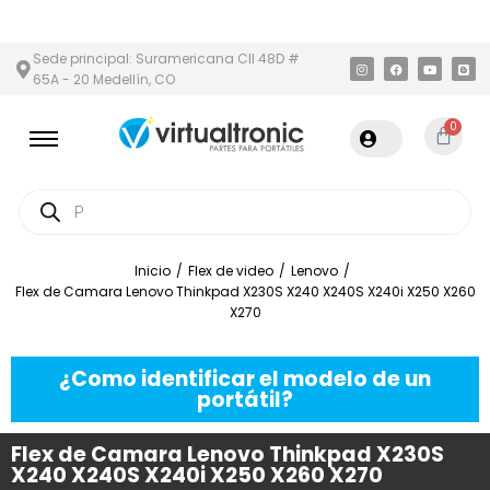
 Y ÁREA METROPOLITANA
PAGO CONTRA ENTREGA,
EN MEDELLÍN
Sede principal: Suramericana Cll 48D #
65A - 20 Medellín, CO
0
Inicio
/
Flex de video
/
Lenovo
/
Flex de Camara Lenovo Thinkpad X230S X240 X240S X240i X250 X260
X270
¿Como identificar el modelo de un
portátil?
Flex de Camara Lenovo Thinkpad X230S
X240 X240S X240i X250 X260 X270