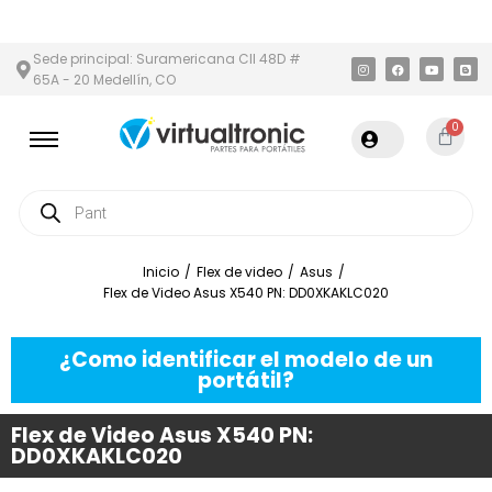
ÍN Y ÁREA METROPOLITANA
PAGO CONTRA ENTREGA,
EN MEDELL
Sede principal: Suramericana Cll 48D #
65A - 20 Medellín, CO
0
Inicio
/
Flex de video
/
Asus
/
Flex de Video Asus X540 PN: DD0XKAKLC020
¿Como identificar el modelo de un
portátil?
Flex de Video Asus X540 PN:
DD0XKAKLC020