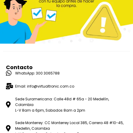
Contacto
WhatsApp: 300 3065788
Email: info@virtualtronic.com.co
Sede Suramericana: Calle 48d # 65a - 20 Medellín,
Colombia
L-V 8am a 6pm, Sabados 8am a 2pm
Sede Monterrey: CC Monterrey Local 385, Carrera 48 #10-45,
Medellin, Colombia