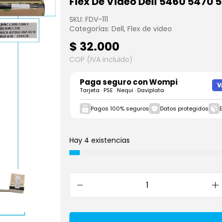
Flex De Video Dell 5460 5470
SKU:
FDV-111
Categorías:
Dell
,
Flex de video
$
32.000
COP (IVA incluido)
Paga seguro con
Wompi
Tarjeta · PSE · Nequi · Daviplata
Pagos 100% seguros
Datos protegidos
Hay 4 existencias