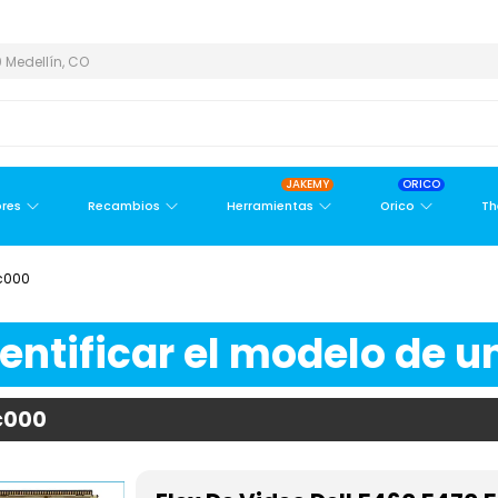
 Y ÁREA METROPOLITANA
PAGO CONTRA ENTREGA,
EN MEDELLÍN
 Medellín, CO
JAKEMY
ORICO
res
Recambios
Herramientas
Orico
Th
Lc000
ntificar el modelo de un
c000