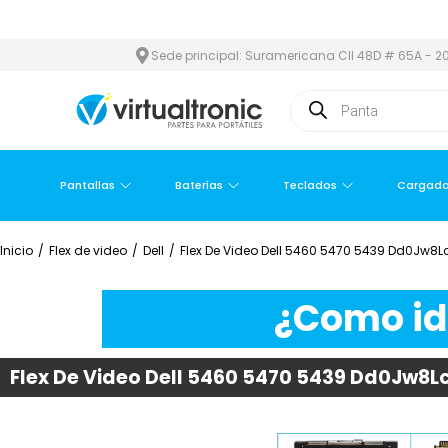
N Y ÁREA METROPOLITANA
PAGO CONTRA ENTREGA,
EN MEDELLÍN
Sede principal: Suramericana Cll 48D # 65A - 20
Pantallas
Baterías
Teclados
Cargado
Inicio
/
Flex de video
/
Dell
/
Flex De Video Dell 5460 5470 5439 Dd0Jw8
¿Como ide
Flex De Video Dell 5460 5470 5439 Dd0Jw8L