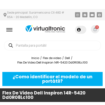
ITANA
PAGO CONTRA ENTREGA,
EN MEDELLÍN Y ÁREA METROPOL
Sede principal: Suramericana Cll 48D #
65A - 20 Medellín, CO
0
Inicio
/
Flex de video
/
Dell
/
Flex De Video Dell Inspiron 14R-5420 Dd0R08Lc100
¿Como identificar el modelo de un
portátil?
Flex De Video Dell Inspiron 14R-5420
Dd0R08Lc100