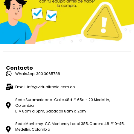
Contacto
WhatsApp: 300 3065788
Email: info@virtualtronic.com.co
Sede Suramericana: Calle 48d # 65a - 20 Medellín,
Colombia
L-V 8am a 6pm, Sabados 8am a 2pm
Sede Monterrey: CC Monterrey Local 385, Carrera 48 #10-45,
Medellin, Colombia