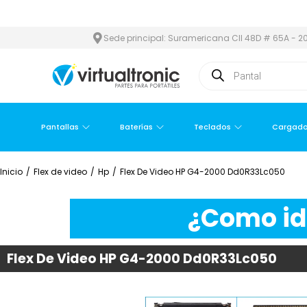
 Y ÁREA METROPOLITANA
PAGO CONTRA ENTREGA,
EN MEDELLÍN
Sede principal: Suramericana Cll 48D # 65A - 20
Pantallas
Baterías
Teclados
Cargado
Inicio
/
Flex de video
/
Hp
/
Flex De Video HP G4-2000 Dd0R33Lc050
¿Como ide
Flex De Video HP G4-2000 Dd0R33Lc050