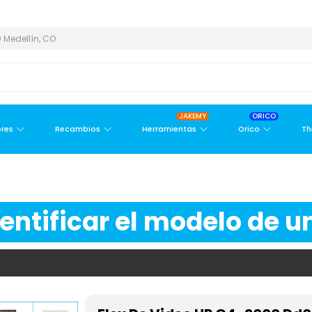
 Y ÁREA METROPOLITANA
PAGO CONTRA ENTREGA,
EN MEDELLÍN
 Medellín, CO
JAKEMY
ORICO
res
Recambios
Herramientas
Orico
Th
ntificar el modelo de un