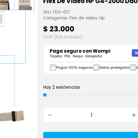
Flex De Video HP G4-2000 Dd
SKU:
FDV-017
Categorías:
Flex de video
,
Hp
$
23.000
COP (IVA incluido)
Paga seguro con
Wompi
Tarjeta · PSE · Nequi · Daviplata
Pagos 100% seguros
Datos protegidos
Hay 2 existencias