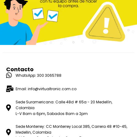
Contacto
WhatsApp: 300 3065788
Email: info@virtualtronic.com.co
Sede Suramericana: Calle 48d # 65a - 20 Medellín,
Colombia
L-V 8am a 6pm, Sabados 8am a 2pm
Sede Monterrey: CC Monterrey Local 385, Carrera 48 #10-45,
Medellin, Colombia