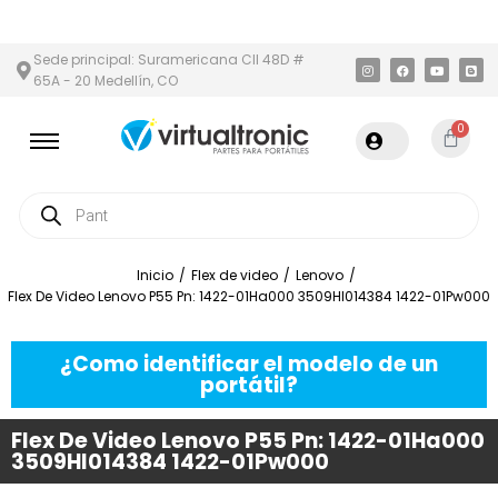
 Y ÁREA METROPOLITANA
PAGO CONTRA ENTREGA,
EN MEDELLÍN
Sede principal: Suramericana Cll 48D #
65A - 20 Medellín, CO
0
Inicio
/
Flex de video
/
Lenovo
/
Flex De Video Lenovo P55 Pn: 1422-01Ha000 3509Hl014384 1422-01Pw000
¿Como identificar el modelo de un
portátil?
Flex De Video Lenovo P55 Pn: 1422-01Ha000
3509Hl014384 1422-01Pw000