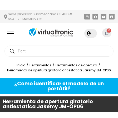
Y ÁREA METROPOLITANA
PAGO CONTRA ENTREGA,
EN MEDELLÍN 
Sede principal: Suramericana Cll 48D #
65A - 20 Medellín, CO
0
Inicio
/
Herramientas
/
Herramientas de apertura
/
Herramienta de apertura giratorio antiestatica Jakemy JM-OP06
¿Como identificar el modelo de un
portátil?
Herramienta de apertura giratorio
antiestatica Jakemy JM-OP06