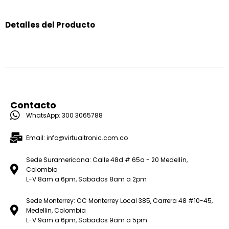
Detalles del Producto
Contacto
WhatsApp: 300 3065788
Email: info@virtualtronic.com.co
Sede Suramericana: Calle 48d # 65a - 20 Medellín,
Colombia
L-V 8am a 6pm, Sabados 8am a 2pm
Sede Monterrey: CC Monterrey Local 385, Carrera 48 #10-45,
Medellin, Colombia
L-V 9am a 6pm, Sabados 9am a 5pm