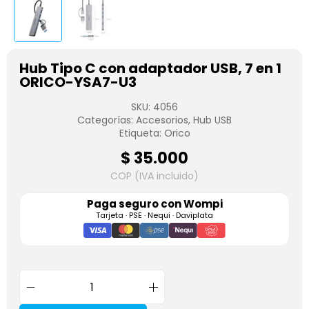
Hub Tipo C con adaptador USB, 7 en 1
ORICO-YSA7-U3
SKU:
4056
Categorías:
Accesorios
,
Hub USB
Etiqueta:
Orico
$
35.000
COP (IVA incluido)
Paga seguro con
Wompi
Tarjeta · PSE · Nequi · Daviplata