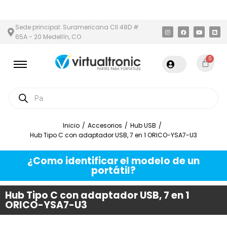
EA METROPOLITANA
PAGO CONTRA ENTREGA,
EN MEDELLÍN Y ÁRE
Sede principal: Suramericana Cll 48D #
65A - 20 Medellín, CO
0
Inicio
/
Accesorios
/
Hub USB
/
Hub Tipo C con adaptador USB, 7 en 1 ORICO-YSA7-U3
¿Como identificar el modelo de un
portátil?
Hub Tipo C con adaptador USB, 7 en 1
ORICO-YSA7-U3