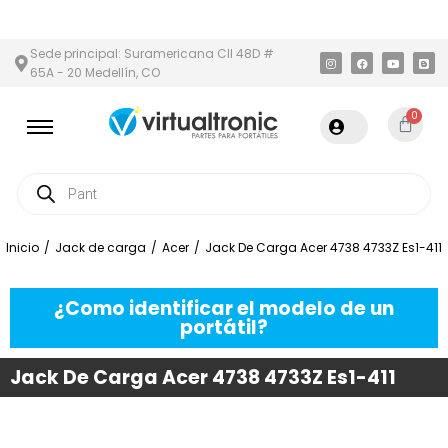
 Y ÁREA METROPOLITANA
PAGO CONTRA ENTREGA,
EN MEDELLÍN
Sede principal: Suramericana Cll 48D #
65A - 20 Medellín, CO
0
Inicio
/
Jack de carga
/
Acer
/
Jack De Carga Acer 4738 4733Z Es1-411
¿Como identificar el modelo de un
portátil?
Jack De Carga Acer 4738 4733Z Es1-411