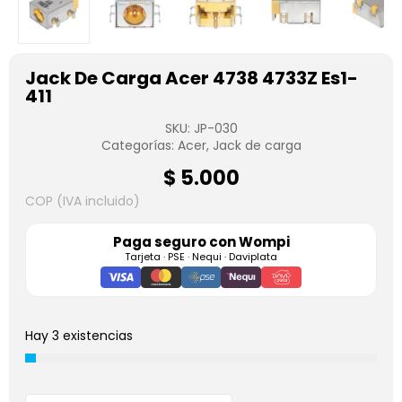
Jack De Carga Acer 4738 4733Z Es1-
411
SKU:
JP-030
Categorías:
Acer
,
Jack de carga
$
5.000
COP (IVA incluido)
Paga seguro con
Wompi
Tarjeta · PSE · Nequi · Daviplata
Hay 3 existencias