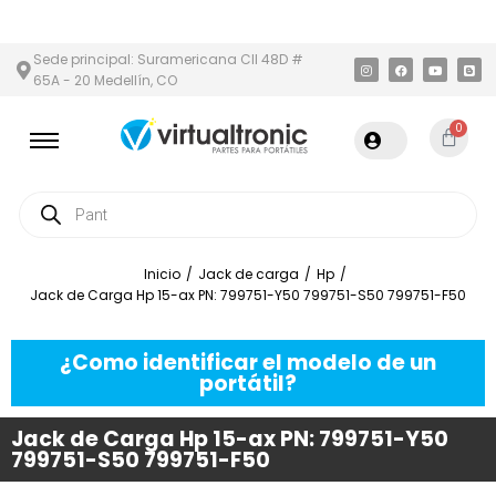
N Y ÁREA METROPOLITANA
PAGO CONTRA ENTREGA,
EN MEDELLÍ
Sede principal: Suramericana Cll 48D #
65A - 20 Medellín, CO
0
Inicio
/
Jack de carga
/
Hp
/
Jack de Carga Hp 15-ax PN: 799751-Y50 799751-S50 799751-F50
¿Como identificar el modelo de un
portátil?
Jack de Carga Hp 15-ax PN: 799751-Y50
799751-S50 799751-F50