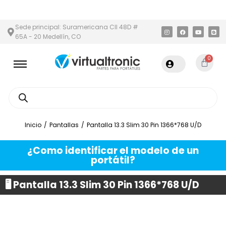
ÁREA METROPOLITANA
PAGO CONTRA ENTREGA,
EN MEDELLÍN Y 
Sede principal: Suramericana Cll 48D #
65A - 20 Medellín, CO
0
Inicio
/
Pantallas
/
Pantalla 13.3 Slim 30 Pin 1366*768 U/D
¿Como identificar el modelo de un
portátil?
🖥️ Pantalla 13.3 Slim 30 Pin 1366*768 U/D