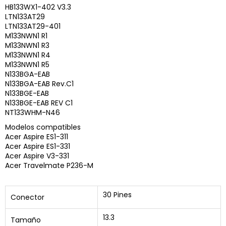
HB133WX1-402 V3.3
LTN133AT29
LTN133AT29-401
M133NWN1 R1
M133NWN1 R3
M133NWN1 R4
M133NWN1 R5
N133BGA-EAB
N133BGA-EAB Rev.C1
N133BGE-EAB
N133BGE-EAB REV C1
NT133WHM-N46
Modelos compatibles
Acer Aspire ES1-311
Acer Aspire ES1-331
Acer Aspire V3-331
Acer Travelmate P236-M
30 Pines
Conector
13.3
Tamaño