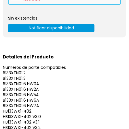
Sin existencias
Notificar disponibilidad
Detalles del Producto
Numeros de parte compatibles
B133XTN01.2
B133XTN01.3
B133XTN01.6 HW0A
B133XTN01.6 HW2A
B133XTN01.6 HW5A
B133XTN01.6 HW6A
B133XTN01.6 HW7A
HB133WX1-402
HB133WX1-402 V3.0
HB133WX1-402 V3.1
HB133WX1-402 V3.2