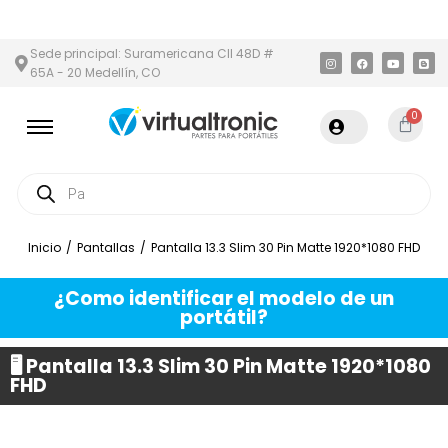
 ÁREA METROPOLITANA
PAGO CONTRA ENTREGA,
EN MEDELLÍN Y
Sede principal: Suramericana Cll 48D #
65A - 20 Medellín, CO
0
Inicio
/
Pantallas
/
Pantalla 13.3 Slim 30 Pin Matte 1920*1080 FHD
¿Como identificar el modelo de un
portátil?
🖥️ Pantalla 13.3 Slim 30 Pin Matte 1920*1080
FHD