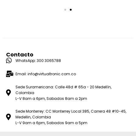
Contacto
WhatsApp: 300 3065788
Email: info@virtualtronic.com.co
Sede Suramericana: Calle 48d # 65a - 20 Medellín,
Colombia
L-V 8am a 6pm, Sabados 8am a 2pm
Sede Monterrey: CC Monterrey Local 385, Carrera 48 #10-45,
Medellin, Colombia
L-V 9am a 6pm, Sabados 9am a 5pm