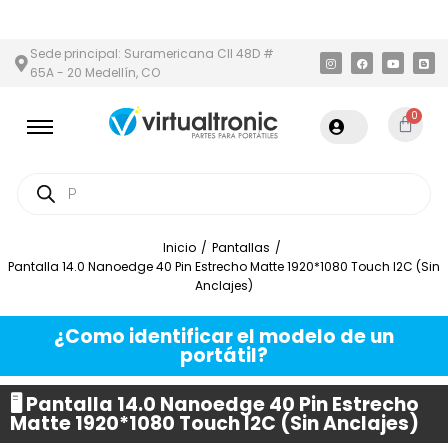
Y ÁREA METROPOLITANA
PAGO CONTRA ENTREGA,
EN MEDELLÍN Y
Sede principal: Suramericana Cll 48D #
65A - 20 Medellín, CO
0
Inicio
/
Pantallas
/
Pantalla 14.0 Nanoedge 40 Pin Estrecho Matte 1920*1080 Touch I2C (Sin
Anclajes)
¿Como identificar el modelo de un
portátil?
🖥️ Pantalla 14.0 Nanoedge 40 Pin Estrecho
Matte 1920*1080 Touch I2C (Sin Anclajes)