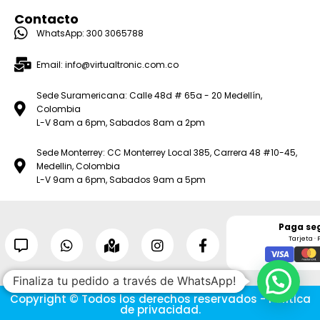
Contacto
WhatsApp: 300 3065788
Email: info@virtualtronic.com.co
Sede Suramericana: Calle 48d # 65a - 20 Medellín,
Colombia
L-V 8am a 6pm, Sabados 8am a 2pm
Sede Monterrey: CC Monterrey Local 385, Carrera 48 #10-45,
Medellin, Colombia
L-V 9am a 6pm, Sabados 9am a 5pm
Paga se
Tarjeta · 
Finaliza tu pedido a través de WhatsApp!
Copyright © Todos los derechos reservados - Política
de privacidad.