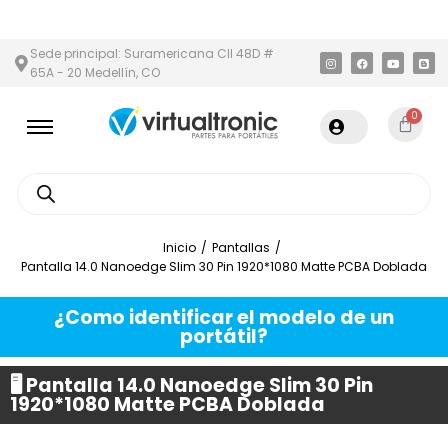
 Y ÁREA METROPOLITANA
PAGO CONTRA ENTREGA,
EN MEDELLÍN
Sede principal: Suramericana Cll 48D #
65A - 20 Medellín, CO
0
Inicio
/
Pantallas
/
Pantalla 14.0 Nanoedge Slim 30 Pin 1920*1080 Matte PCBA Doblada
¿Como identificar el modelo de un
portátil?
🖥️ Pantalla 14.0 Nanoedge Slim 30 Pin
1920*1080 Matte PCBA Doblada