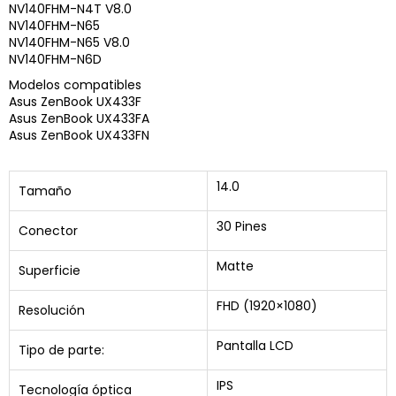
NV140FHM-N4T V8.0
NV140FHM-N65
NV140FHM-N65 V8.0
NV140FHM-N6D
Modelos compatibles
Asus ZenBook UX433F
Asus ZenBook UX433FA
Asus ZenBook UX433FN
14.0
Tamaño
30 Pines
Conector
Matte
Superficie
FHD (1920×1080)
Resolución
Pantalla LCD
Tipo de parte:
IPS
Tecnología óptica