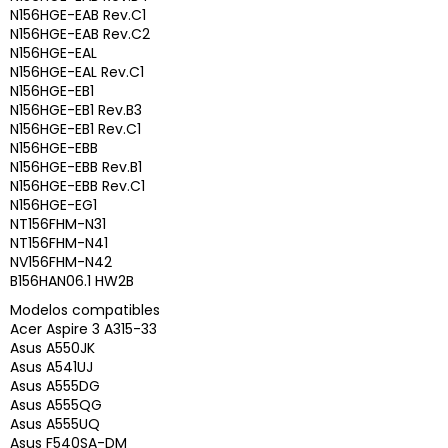
N156HGE-EAB Rev.C1
N156HGE-EAB Rev.C2
N156HGE-EAL
N156HGE-EAL Rev.C1
N156HGE-EB1
N156HGE-EB1 Rev.B3
N156HGE-EB1 Rev.C1
N156HGE-EBB
N156HGE-EBB Rev.B1
N156HGE-EBB Rev.C1
N156HGE-EG1
NT156FHM-N31
NT156FHM-N41
NV156FHM-N42
B156HAN06.1 HW2B
Modelos compatibles
Acer Aspire 3 A315-33
Asus A550JK
Asus A541UJ
Asus A555DG
Asus A555QG
Asus A555UQ
Asus F540SA-DM