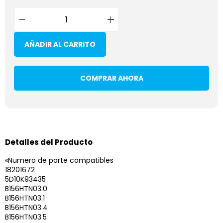
AÑADIR AL CARRITO
COMPRAR AHORA
Detalles del Producto
«Numero de parte compatibles
18201672
5D10K93435
B156HTN03.0
B156HTN03.1
B156HTN03.4
B156HTN03.5