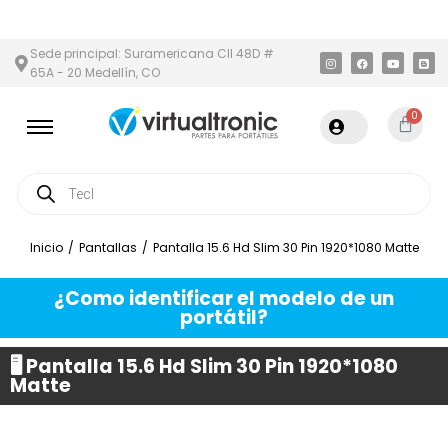
ÁREA METROPOLITANA
PAGO CONTRA ENTREGA,
EN MEDELLÍN Y 
Sede principal: Suramericana Cll 48D #
65A - 20 Medellín, CO
0
Inicio
/
Pantallas
/
Pantalla 15.6 Hd Slim 30 Pin 1920*1080 Matte
¿Como identificar el modelo de un
portátil?
🖥️ Pantalla 15.6 Hd Slim 30 Pin 1920*1080
Matte