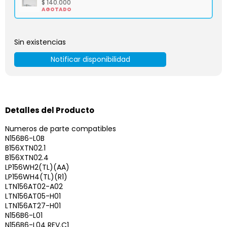
$
140.000
AGOTADO
Sin existencias
Notificar disponibilidad
Detalles del Producto
Numeros de parte compatibles
N156B6-L0B
B156XTN02.1
B156XTN02.4
LP156WH2(TL)(AA)
LP156WH4(TL)(R1)
LTN156AT02-A02
LTN156AT05-H01
LTN156AT27-H01
N156B6-L01
N156B6-L04 REV.C1