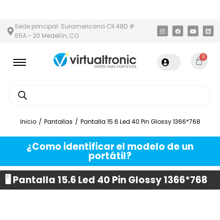
Y ÁREA METROPOLITANA
PAGO CONTRA ENTREGA,
EN MEDELLÍN 
Sede principal: Suramericana Cll 48D #
65A - 20 Medellín, CO
0
Inicio
/
Pantallas
/
Pantalla 15.6 Led 40 Pin Glossy 1366*768
¿Como identificar el modelo de un
portátil?
🖥️ Pantalla 15.6 Led 40 Pin Glossy 1366*768