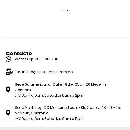
Contacto
WhatsApp: 300 3065788
Email: info@virtualtronic.com.co
Sede Suramericana: Calle 48d # 65a - 20 Medellín,
Colombia
L-V 8am a 6pm, Sabados 8am a 2pm
Sede Monterrey: CC Monterrey Local 385, Carrera 48 #10-45,
Medellin, Colombia
L-V 9am a 6pm, Sabados 9am a 5pm