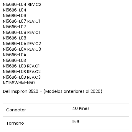
N156B6-L04 REV.C2
N156B6-L04
N156B6-L06
N156B6-L07 REV.C1
N156B6-L07
N156B6-L08 REV.C1
N156B6-L08
N156B6-L0A REV.C2
N156B6-L0A REV.C3
N156B6-L0A
N156B6-L0B
N156B6-L0B REV.C1
N156B6-L0B REV.C2
N156B6-L0B REV.C3
NT156WHM-N50
Dell Inspiron 3520 – (Modelos anteriores al 2020)
40 Pines
Conector
15.6
Tamaño