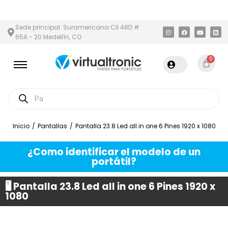
Y ÁREA METROPOLITANA
PAGO CONTRA ENTREGA,
EN MEDELLÍN 
Sede principal: Suramericana Cll 48D #
65A - 20 Medellín, CO
0
Inicio
/
Pantallas
/
Pantalla 23.8 Led all in one 6 Pines 1920 x 1080
¿Como identificar el modelo de un
portátil?
🖥️ Pantalla 23.8 Led all in one 6 Pines 1920 x
1080