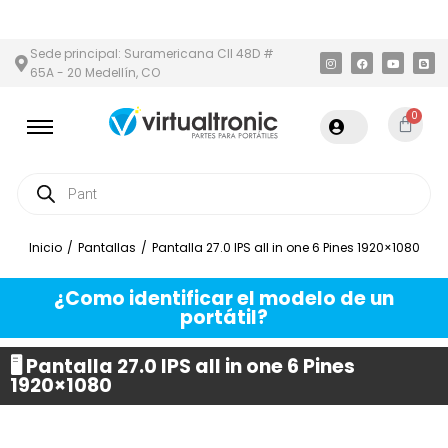
Y ÁREA METROPOLITANA
PAGO CONTRA ENTREGA,
EN MEDELLÍN 
Sede principal: Suramericana Cll 48D #
65A - 20 Medellín, CO
0
Inicio
/
Pantallas
/
Pantalla 27.0 IPS all in one 6 Pines 1920×1080
¿Como identificar el modelo de un
portátil?
🖥️ Pantalla 27.0 IPS all in one 6 Pines
1920×1080