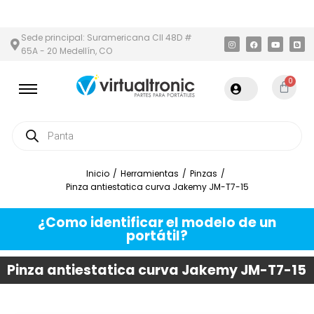
 ÁREA METROPOLITANA
PAGO CONTRA ENTREGA,
EN MEDELLÍN Y
Sede principal: Suramericana Cll 48D #
65A - 20 Medellín, CO
0
Inicio
/
Herramientas
/
Pinzas
/
Pinza antiestatica curva Jakemy JM-T7-15
¿Como identificar el modelo de un
portátil?
Pinza antiestatica curva Jakemy JM-T7-15