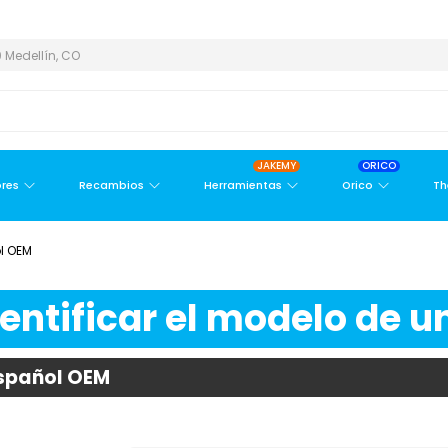
ÁREA METROPOLITANA
PAGO CONTRA ENTREGA,
EN MEDELLÍN Y 
 Medellín, CO
JAKEMY
ORICO
res
Recambios
Herramientas
Orico
Th
ol OEM
ntificar el modelo de un
Español OEM