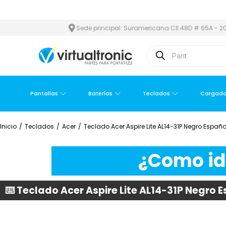
 ÁREA METROPOLITANA
PAGO CONTRA ENTREGA,
EN MEDELLÍN Y 
Sede principal: Suramericana Cll 48D # 65A - 20
Pantallas
Baterías
Teclados
Cargado
Inicio
/
Teclados
/
Acer
/
Teclado Acer Aspire Lite AL14-31P Negro Españ
¿Como ide
⌨️ Teclado Acer Aspire Lite AL14-31P Negro 