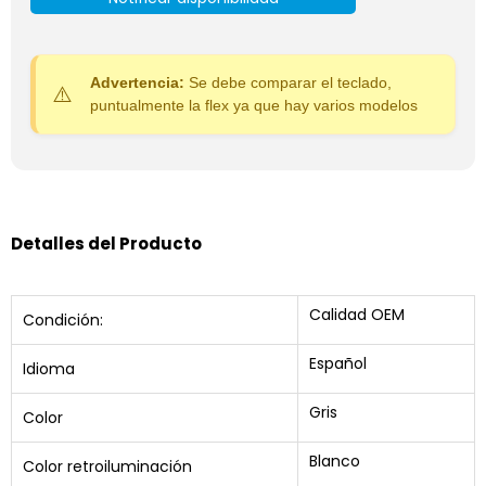
Advertencia:
Se debe comparar el teclado,
puntualmente la flex ya que hay varios modelos
Detalles del Producto
Calidad OEM
Condición:
Español
Idioma
Gris
Color
Blanco
Color retroiluminación