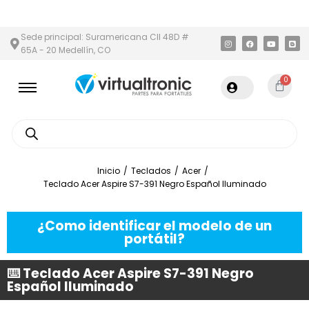
 Y ÁREA METROPOLITANA
PAGO CONTRA ENTREGA,
EN MEDELLÍN
Sede principal: Suramericana Cll 48D #
65A - 20 Medellín, CO
0
Inicio
/
Teclados
/
Acer
/
Teclado Acer Aspire S7-391 Negro Español Iluminado
¿Como identificar el modelo de un
portátil?
⌨️ Teclado Acer Aspire S7-391 Negro
Español Iluminado