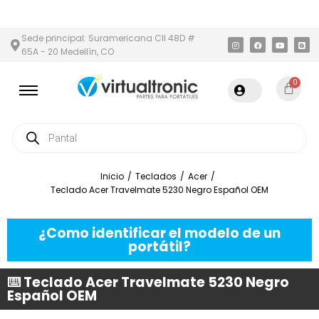
 Y ÁREA METROPOLITANA
PAGO CONTRA ENTREGA,
EN MEDELLÍN
Sede principal: Suramericana Cll 48D #
65A - 20 Medellín, CO
0
Inicio
/
Teclados
/
Acer
/
Teclado Acer Travelmate 5230 Negro Español OEM
¿Como identificar el modelo de un
portátil?
⌨️ Teclado Acer Travelmate 5230 Negro
Español OEM