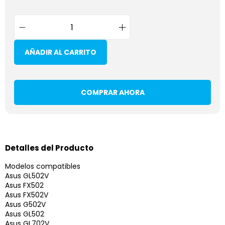
AÑADIR AL CARRITO
COMPRAR AHORA
Detalles del Producto
Modelos compatibles
Asus GL502V
Asus FX502
Asus FX502V
Asus G502V
Asus GL502
Asus GL702V