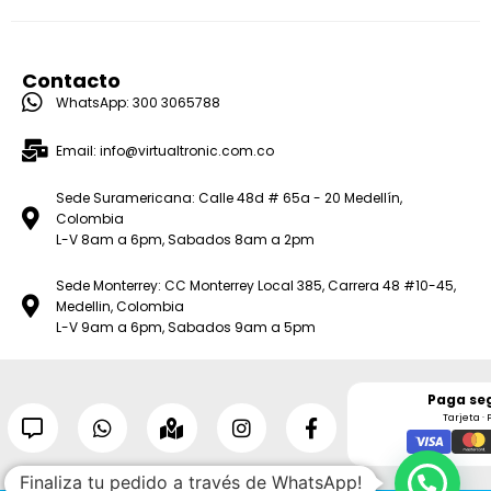
Contacto
WhatsApp: 300 3065788
Email: info@virtualtronic.com.co
Sede Suramericana: Calle 48d # 65a - 20 Medellín,
Colombia
L-V 8am a 6pm, Sabados 8am a 2pm
Sede Monterrey: CC Monterrey Local 385, Carrera 48 #10-45,
Medellin, Colombia
L-V 9am a 6pm, Sabados 9am a 5pm
Paga se
Tarjeta · 
Finaliza tu pedido a través de WhatsApp!