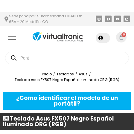
 Y ÁREA METROPOLITANA
PAGO CONTRA ENTREGA,
EN MEDELLÍN
Sede principal: Suramericana Cll 48D #
65A - 20 Medellín, CO
0
Inicio
/
Teclados
/
Asus
/
Teclado Asus FX507 Negro Español Iluminado ORG (RGB)
¿Como identificar el modelo de un
portátil?
⌨️ Teclado Asus FX507 Negro Español
Iluminado ORG (RGB)