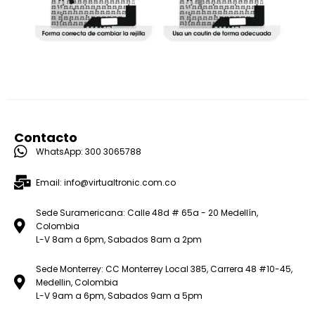
Contacto
WhatsApp: 300 3065788
Email: info@virtualtronic.com.co
Sede Suramericana: Calle 48d # 65a - 20 Medellín,
Colombia
L-V 8am a 6pm, Sabados 8am a 2pm
Sede Monterrey: CC Monterrey Local 385, Carrera 48 #10-45,
Medellin, Colombia
L-V 9am a 6pm, Sabados 9am a 5pm