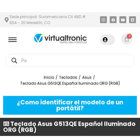
 Y ÁREA METROPOLITANA
PAGO CONTRA ENTREGA,
EN MEDELLÍN 
Sede principal: Suramericana Cll 48D #
65A - 20 Medellín, CO
0
Inicio
/
Teclados
/
Asus
/
Teclado Asus G513QE Español Iluminado ORG (RGB)
¿Como identificar el modelo de un
portátil?
⌨️ Teclado Asus G513QE Español Iluminado
ORG (RGB)