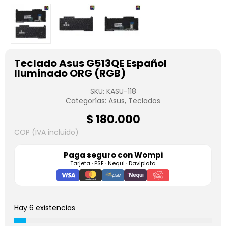
Teclado Asus G513QE Español
Iluminado ORG (RGB)
SKU:
KASU-118
Categorías:
Asus
,
Teclados
$
180.000
COP (IVA incluido)
Paga seguro con
Wompi
Tarjeta · PSE · Nequi · Daviplata
Hay 6 existencias