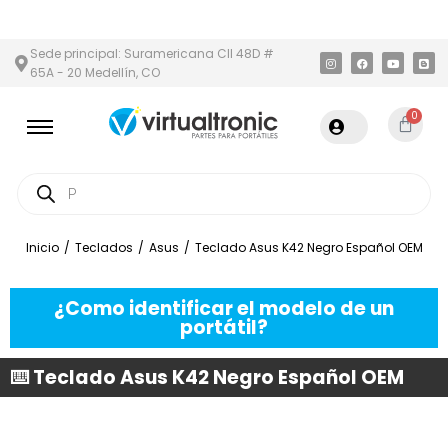
Y ÁREA METROPOLITANA
PAGO CONTRA ENTREGA,
EN MEDELLÍN 
Sede principal: Suramericana Cll 48D #
65A - 20 Medellín, CO
0
Inicio
/
Teclados
/
Asus
/
Teclado Asus K42 Negro Español OEM
¿Como identificar el modelo de un
portátil?
⌨️ Teclado Asus K42 Negro Español OEM