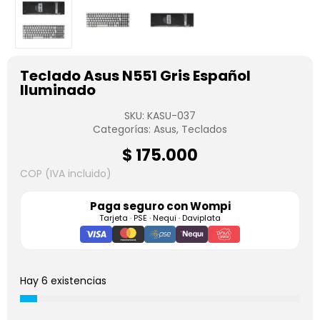
Teclado Asus N551 Gris Español
Iluminado
SKU:
KASU-037
Categorías:
Asus
,
Teclados
$
175.000
COP (IVA incluido)
Paga seguro con
Wompi
Tarjeta · PSE · Nequi · Daviplata
Hay 6 existencias