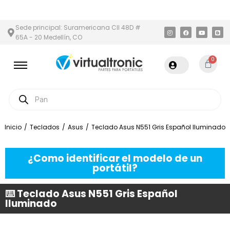
Y ÁREA METROPOLITANA
PAGO CONTRA ENTREGA,
EN MEDELLÍN 
Sede principal: Suramericana Cll 48D #
65A - 20 Medellín, CO
0
Inicio
/
Teclados
/
Asus
/
Teclado Asus N551 Gris Español Iluminado
¿Como identificar el modelo de un
portátil?
⌨️ Teclado Asus N551 Gris Español
Iluminado