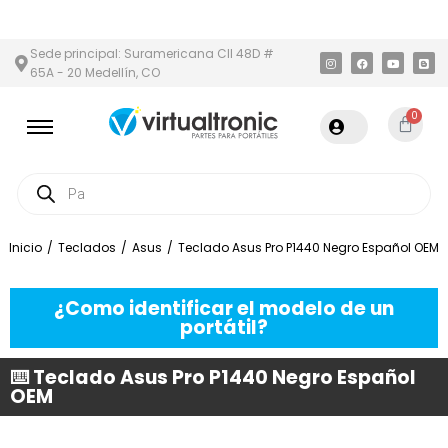
 Y ÁREA METROPOLITANA
PAGO CONTRA ENTREGA,
EN MEDELLÍN
Sede principal: Suramericana Cll 48D #
65A - 20 Medellín, CO
0
Inicio
/
Teclados
/
Asus
/
Teclado Asus Pro P1440 Negro Español OEM
¿Como identificar el modelo de un
portátil?
⌨️ Teclado Asus Pro P1440 Negro Español
OEM