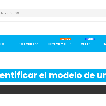
A METROPOLITANA
PAGO CONTRA ENTREGA,
EN MEDELLÍN Y ÁRE
 Medellín, CO
JAKEMY
ORICO
res
Recambios
Herramientas
Orico
Th
ntificar el modelo de un