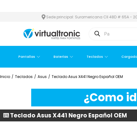
REA METROPOLITANA
PAGO CONTRA ENTREGA,
EN MEDELLÍN Y Á
Sede principal: Suramericana Cll 48D # 65A - 20
Pantallas
Baterías
Teclados
Cargado
Inicio
/
Teclados
/
Asus
/
Teclado Asus X441 Negro Español OEM
¿Como ide
⌨️ Teclado Asus X441 Negro Español OEM