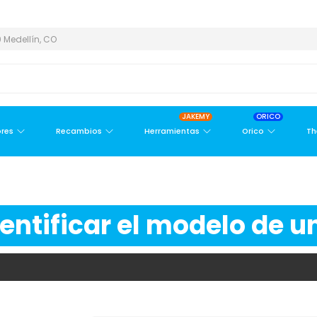
REA METROPOLITANA
PAGO CONTRA ENTREGA,
EN MEDELLÍN Y ÁR
 Medellín, CO
JAKEMY
ORICO
res
Recambios
Herramientas
Orico
Th
ntificar el modelo de un