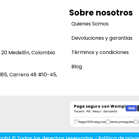
Sobre nosotros
Quienes Somos
Devoluciones y garantias
Términos y condiciones
 20 Medellín, Colombia
Blog
385, Carrera 48 #10-45,
Paga seguro con
Wompi
Tarjeta · PSE · Nequi · Daviplata
Pagos 100% seguros
Datos protegidos
ight © Todos los derechos reservados - Política de priva