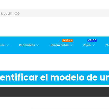
 ÁREA METROPOLITANA
PAGO CONTRA ENTREGA,
EN MEDELLÍN Y 
 Medellín, CO
JAKEMY
ORICO
res
Recambios
Herramientas
Orico
Th
ntificar el modelo de un