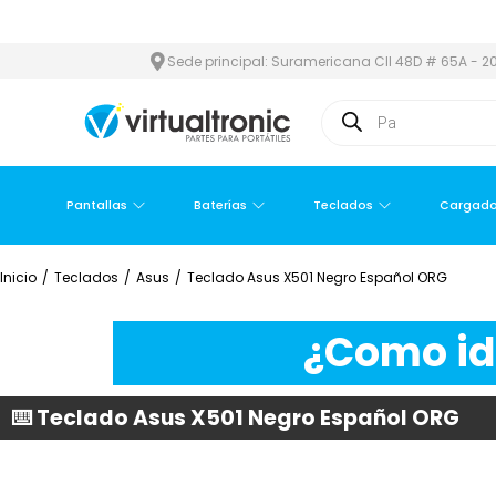
 ÁREA METROPOLITANA
PAGO CONTRA ENTREGA,
EN MEDELLÍN Y
Sede principal: Suramericana Cll 48D # 65A - 20
Pantallas
Baterías
Teclados
Cargado
Inicio
/
Teclados
/
Asus
/
Teclado Asus X501 Negro Español ORG
¿Como ide
⌨️ Teclado Asus X501 Negro Español ORG