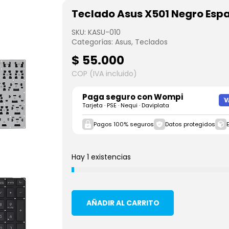
Teclado Asus X501 Negro Esp
SKU:
KASU-010
Categorías:
Asus
,
Teclados
$
55.000
COP (IVA incluido)
Paga seguro con
Wompi
Tarjeta · PSE · Nequi · Daviplata
Pagos 100% seguros
Datos protegidos
Hay 1 existencias
AÑADIR AL CARRITO