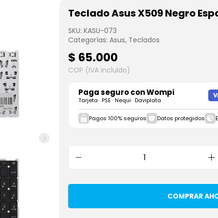
Teclado Asus X509 Negro Esp
SKU:
KASU-073
Categorías:
Asus
,
Teclados
$
65.000
COP (IVA incluido)
Paga seguro con
Wompi
Tarjeta · PSE · Nequi · Daviplata
Pagos 100% seguros
Datos protegidos
COMPRAR AH