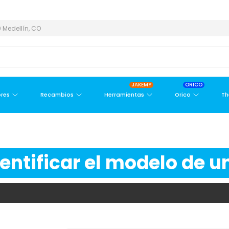
 ÁREA METROPOLITANA
PAGO CONTRA ENTREGA,
EN MEDELLÍN Y 
 Medellín, CO
JAKEMY
ORICO
res
Recambios
Herramientas
Orico
Th
ntificar el modelo de un