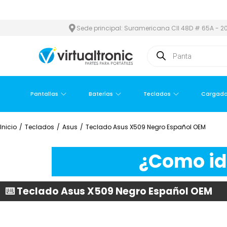
 ÁREA METROPOLITANA
PAGO CONTRA ENTREGA,
EN MEDELLÍN Y
Sede principal: Suramericana Cll 48D # 65A - 20
Pantallas
Baterías
Teclados
Cargado
Inicio
/
Teclados
/
Asus
/
Teclado Asus X509 Negro Español OEM
¿Como ide
⌨️ Teclado Asus X509 Negro Español OEM