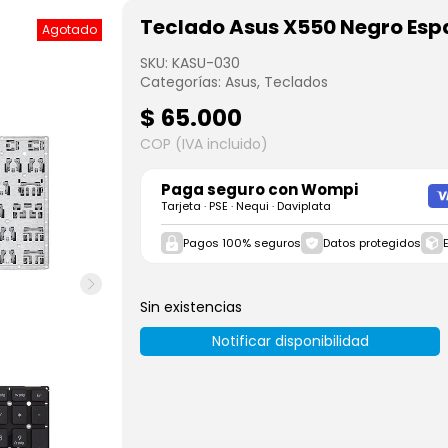
Teclado Asus X550 Negro Esp
Agotado
SKU:
KASU-030
Categorías:
Asus
,
Teclados
$
65.000
COP (IVA incluido)
Paga seguro con
Wompi
Tarjeta · PSE · Nequi · Daviplata
Pagos 100% seguros
Datos protegidos
Sin existencias
Notificar disponibilidad