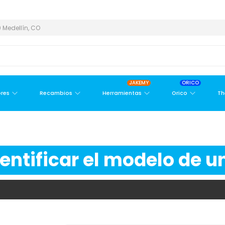
REA METROPOLITANA
PAGO CONTRA ENTREGA,
EN MEDELLÍN Y ÁR
 Medellín, CO
JAKEMY
ORICO
res
Recambios
Herramientas
Orico
Th
ntificar el modelo de un