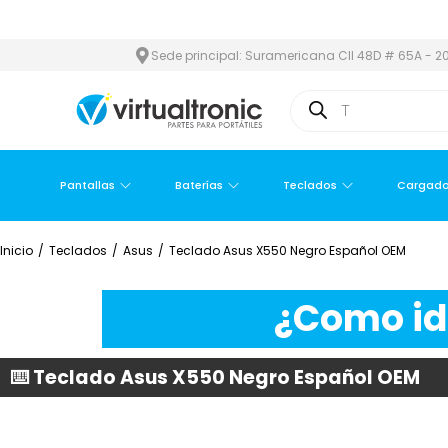
REA METROPOLITANA
PAGO CONTRA ENTREGA,
EN MEDELLÍN Y Á
Sede principal: Suramericana Cll 48D # 65A - 20
Pantallas
Baterías
Teclados
Cargado
Inicio
/
Teclados
/
Asus
/
Teclado Asus X550 Negro Español OEM
¿Como ide
⌨️ Teclado Asus X550 Negro Español OEM