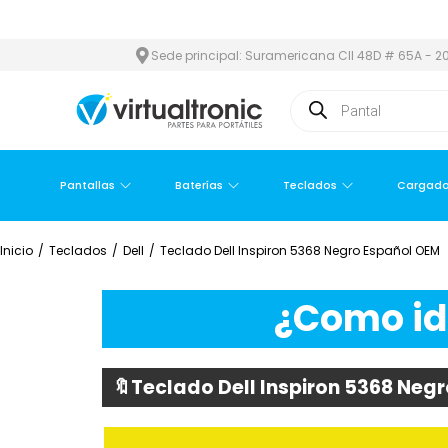
 ÁREA METROPOLITANA
PAGO CONTRA ENTREGA,
EN MEDELLÍN Y
Sede principal: Suramericana Cll 48D # 65A - 20
Pantallas
Baterías
Teclados
Cargado
Inicio
/
Teclados
/
Dell
/
Teclado Dell Inspiron 5368 Negro Español OEM
¿Como ide
🔖Teclado Dell Inspiron 5368 Neg