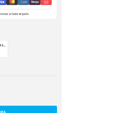
Envíos a todo el país
Teclado Dell Inspiron 5368 Negro Español OEM
ORA