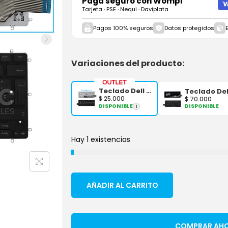
Paga seguro con
Wompi
Tarjeta · PSE · Nequi · Daviplata
Pagos 100% seguros
Datos protegidos
Variaciones del producto:
Teclado Dell Inspiron 5368 Negro Español OEM
$
25.000
$
70.000
DISPONIBLE
i
DISPONIBLE
Hay 1 existencias
AÑADIR AL CARRITO
COMPRAR AH