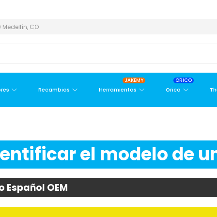
 ÁREA METROPOLITANA
PAGO CONTRA ENTREGA,
EN MEDELLÍN Y
 Medellín, CO
JAKEMY
ORICO
res
Recambios
Herramientas
Orico
Th
ntificar el modelo de un
ro Español OEM