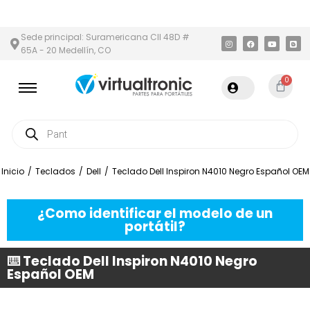
Y ÁREA METROPOLITANA
PAGO CONTRA ENTREGA,
EN MEDELLÍN 
Sede principal: Suramericana Cll 48D #
65A - 20 Medellín, CO
0
Inicio
/
Teclados
/
Dell
/
Teclado Dell Inspiron N4010 Negro Español OEM
¿Como identificar el modelo de un
portátil?
⌨️ Teclado Dell Inspiron N4010 Negro
Español OEM