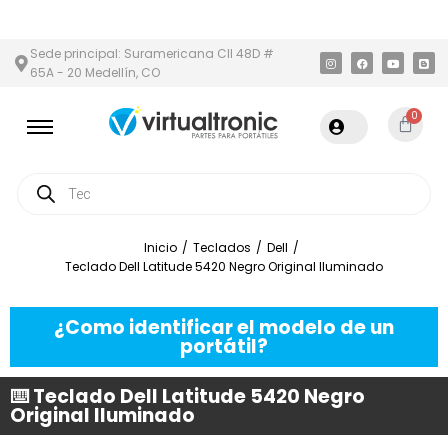
ÁREA METROPOLITANA
PAGO CONTRA ENTREGA,
EN MEDELLÍN Y 
Sede principal: Suramericana Cll 48D #
65A - 20 Medellín, CO
0
Inicio
/
Teclados
/
Dell
/
Teclado Dell Latitude 5420 Negro Original Iluminado
¿Como identificar el modelo de un
portátil?
⌨️ Teclado Dell Latitude 5420 Negro
Original Iluminado