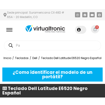
 Y ÁREA METROPOLITANA
PAGO CONTRA ENTREGA,
EN MEDELLÍN
Sede principal: Suramericana Cll 48D #
65A - 20 Medellín, CO
0
Inicio
/
Teclados
/
Dell
/
Teclado Dell Latitude E6520 Negro Español
¿Como identificar el modelo de un
portátil?
⌨️ Teclado Dell Latitude E6520 Negro
Español