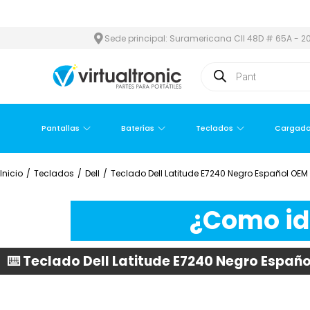
REA METROPOLITANA
PAGO CONTRA ENTREGA,
EN MEDELLÍN Y Á
Sede principal: Suramericana Cll 48D # 65A - 20
Pantallas
Baterías
Teclados
Cargado
Inicio
/
Teclados
/
Dell
/
Teclado Dell Latitude E7240 Negro Español OEM
¿Como ide
⌨️ Teclado Dell Latitude E7240 Negro Españ