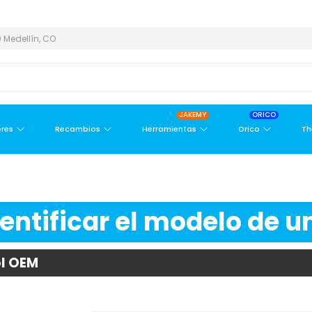
REA METROPOLITANA
PAGO CONTRA ENTREGA,
EN MEDELLÍN Y ÁR
 Medellín, CO
JAKEMY
ORICO
res
Recambios
Herramientas
Orico
Th
ntificar el modelo de un
ol OEM